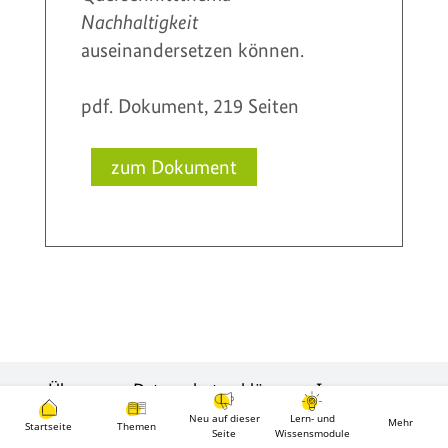
Nachhaltigkeit
auseinandersetzen können.
pdf. Dokument, 219 Seiten
Über uns
Datenschutzerklärung
Impressum
Barrierefreiheit
Neu auf dieser
Lern- und
Mehr
Startseite
Themen
Seite
Wissensmodule