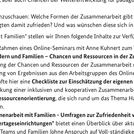
inzuschauen: Welche Formen der Zusammenarbeit gibt e
ligten damit zufrieden? Und was wünschen diese sich i
Familien" stellen wir Ihnen folgende Inhalte zur Verf
m Rahmen eines Online-Seminars mit Anne Kuhnert zu
dern und Familien – Chancen und Ressourcen in der 
ng der Chancen und Ressourcen der Zusammenarbeit mi
g von Ergebnissen aus den Arbeitsgruppen des Online
fte hier eine
Checkliste zur Einschätzung der eigene
ärkung einer inklusiven und kooperativen Zusammenarbe
essourcenorientierung
, die sich rund um das Thema H
n.
enarbeit mit Familien - Umfragen zur Zufriedenheit 
ertageseinrichtungen"
bietet einen Überblick über akt
eams und Familien (ohne Anspruch auf Voll-ständigke