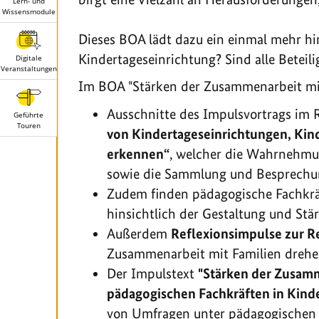
Lern- und
Wissensmodule
Dieses BOA lädt dazu ein einmal mehr h
Kindertageseinrichtung? Sind alle Betei
Digitale
Veranstaltungen
Im BOA "Stärken der Zusammenarbeit mit 
Ausschnitte des Impulsvortrags i
Geführte
Touren
von Kindertageseinrichtungen, Kin
erkennen“
, welcher die Wahrnehmu
sowie die Sammlung und Besprechun
Zudem finden pädagogische Fachkrä
hinsichtlich der Gestaltung und St
Außerdem
Reflexionsimpulse zur R
Zusammenarbeit mit Familien drehe
Der Impulstext
"Stärken der Zusamm
pädagogischen Fachkräften in Kind
von Umfragen unter pädagogischen T