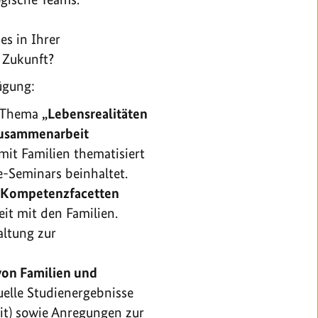
s in Ihrer
n Zukunft?
ügung:
m Thema
„Lebensrealitäten
Zusammenarbeit
t Familien thematisiert
-Seminars beinhaltet.
n Kompetenzfacetten
it mit den Familien.
altung zur
von Familien und
uelle Studienergebnisse
it) sowie Anregungen zur