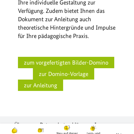
Ihre individuelle Gestaltung zur
Verfügung. Zudem bietet Ihnen das
Dokument zur Anleitung auch
theoretische Hintergründe und Impulse
für Ihre pädagogische Praxis.
Über uns
Datenschutzerklärung
Impressum
Barrierefreiheit
Neu auf dieser
Lern- und