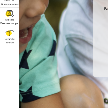
Lern- und
Wissensmodule
Pa
Digitale
Veranstaltungen
Geführte
Touren