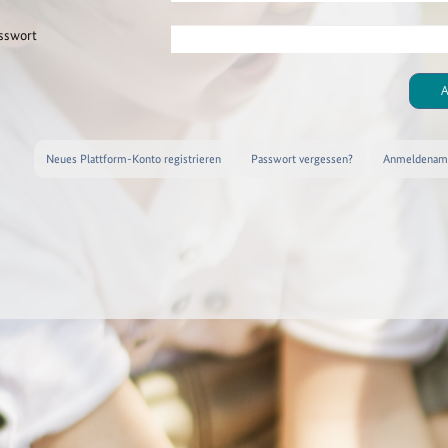
sswort
A
Neues Plattform-Konto registrieren
Passwort vergessen?
Anmeldename