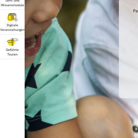
Lern- und
Wissensmodule
Pa
Digitale
Veranstaltungen
Geführte
Touren