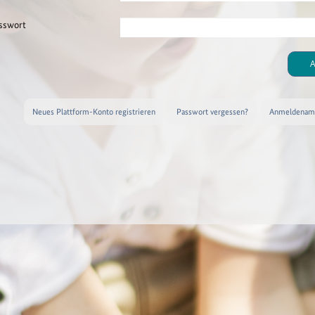
sswort
A
Neues Plattform-Konto registrieren
Passwort vergessen?
Anmeldename